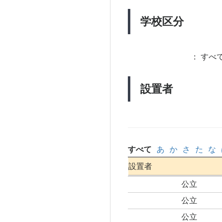
学校区分
：
すべて
設置者
すべて
あ
か
さ
た
な
設置者
公立
公立
公立