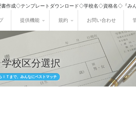
歴書作成◇テンプレートダウンロード◇学校名◇資格名◇『み
プ
提供機能
規約
お問い合わせ
・学校区分選択
らＩＴまで、みんなにベストマッチ