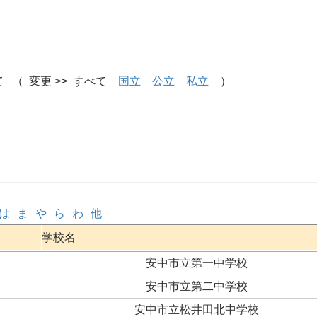
 （ 変更 >> すべて
国立
公立
私立
）
は
ま
や
ら
わ
他
学校名
安中市立第一中学校
安中市立第二中学校
安中市立松井田北中学校