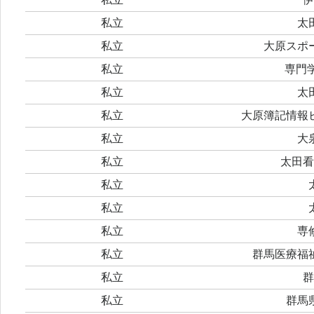
私立
太
私立
大原スポ
私立
専門
私立
太
私立
大原簿記情報
私立
大
私立
太田看
私立
私立
私立
専
私立
群馬医療福
私立
群
私立
群馬