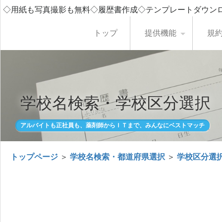
◇用紙も写真撮影も無料◇履歴書作成◇テンプレートダウン
トップ
提供機能
規
学校名検索・学校区分選択
アルバイトも正社員も、薬剤師からＩＴまで、みんなにベストマッチ
トップページ
＞
学校名検索・都道府県選択
＞
学校区分選