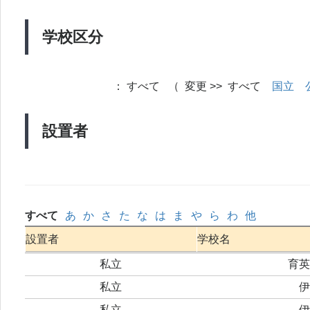
学校区分
：
すべて （ 変更 >> すべて
国立
設置者
すべて
あ
か
さ
た
な
は
ま
や
ら
わ
他
設置者
学校名
私立
育英
私立
伊
私立
伊