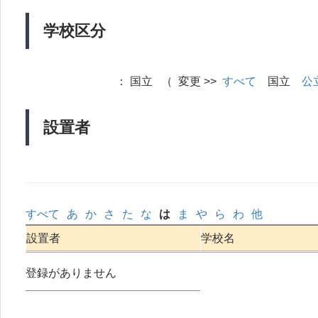
学校区分
：
国立 （ 変更 >>
すべて
国立
公
設置者
すべて
あ
か
さ
た
な
は
ま
や
ら
わ
他
設置者
学校名
登録がありません