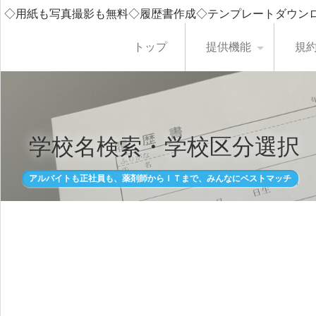
◇用紙も写真撮影も無料◇履歴書作成◇テンプレートダウン
トップ
提供機能
規
学校名検索・学校区分選択
アルバイトも正社員も、薬剤師からＩＴまで、みんなにベストマッチ