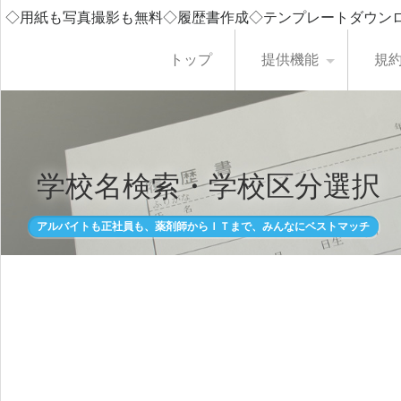
◇用紙も写真撮影も無料◇履歴書作成◇テンプレートダウン
トップ
提供機能
規
学校名検索・学校区分選択
アルバイトも正社員も、薬剤師からＩＴまで、みんなにベストマッチ