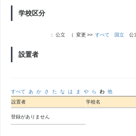
学校区分
：
公立 （ 変更 >>
すべて
国立
公
設置者
すべて
あ
か
さ
た
な
は
ま
や
ら
わ
他
設置者
学校名
登録がありません