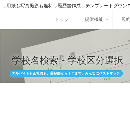
◇用紙も写真撮影も無料◇履歴書作成◇テンプレートダウン
トップ
提供機能
規
学校名検索・学校区分選択
アルバイトも正社員も、薬剤師からＩＴまで、みんなにベストマッチ