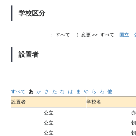
学校区分
：
すべて （ 変更 >> すべて
国立
設置者
すべて
あ
か
さ
た
な
は
ま
や
ら
わ
他
設置者
学校名
公立
赤
公立
朝
公立
朝