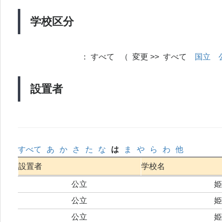
学校区分
：
すべて （ 変更 >> すべて
国立
設置者
すべて
あ
か
さ
た
な
は
ま
や
ら
わ
他
設置者
学校名
公立
姫
公立
姫
公立
姫