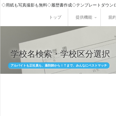
◇用紙も写真撮影も無料◇履歴書作成◇テンプレートダウン
トップ
提供機能
規
学校名検索・学校区分選択
アルバイトも正社員も、薬剤師からＩＴまで、みんなにベストマッチ