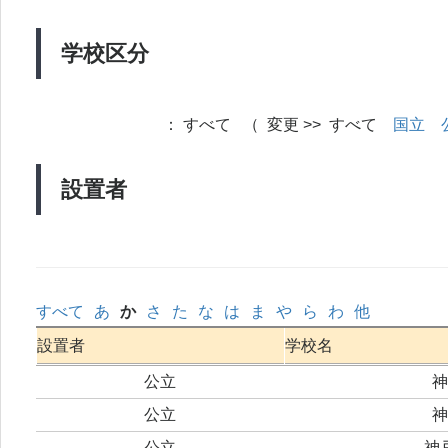
学校区分
：
すべて （ 変更 >> すべて
国立
設置者
すべて
あ
か
さ
た
な
は
ま
や
ら
わ
他
設置者
学校名
公立
神
公立
神
公立
神