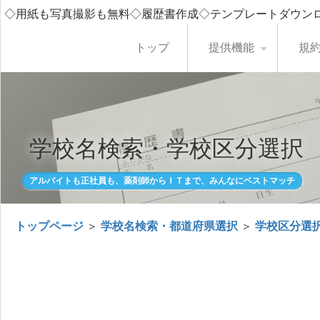
◇用紙も写真撮影も無料◇履歴書作成◇テンプレートダウン
トップ
提供機能
規
学校名検索・学校区分選択
アルバイトも正社員も、薬剤師からＩＴまで、みんなにベストマッチ
トップページ
＞
学校名検索・都道府県選択
＞
学校区分選