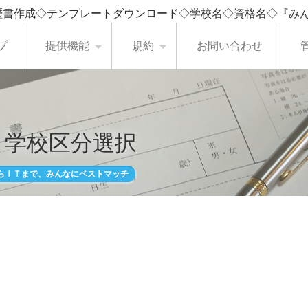
歴書作成◇テンプレートダウンロード◇学校名◇資格名◇『み
プ
提供機能
規約
お問い合わせ
・学校区分選択
らＩＴまで、みんなにベストマッチ