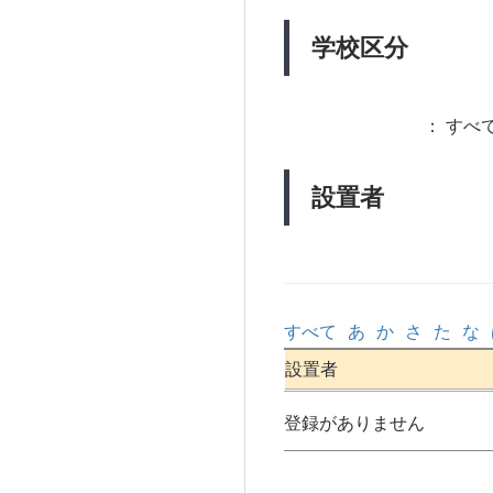
学校区分
：
すべて
設置者
すべて
あ
か
さ
た
な
設置者
登録がありません