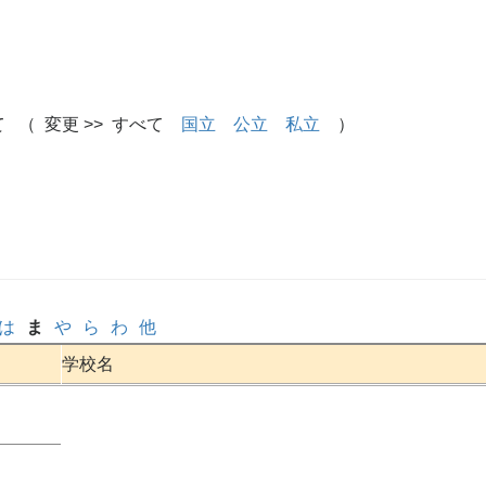
 （ 変更 >> すべて
国立
公立
私立
）
は
ま
や
ら
わ
他
学校名