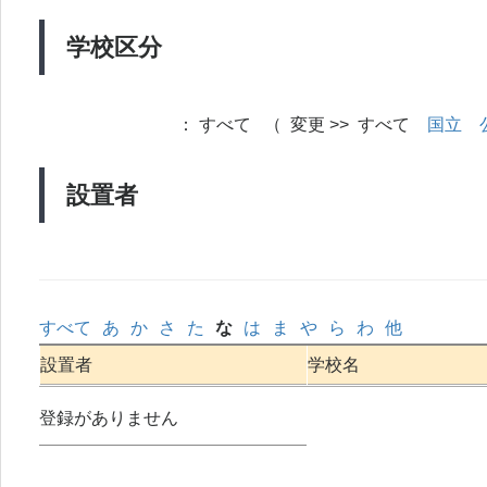
学校区分
：
すべて （ 変更 >> すべて
国立
設置者
すべて
あ
か
さ
た
な
は
ま
や
ら
わ
他
設置者
学校名
登録がありません