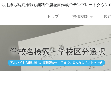
◇用紙も写真撮影も無料◇履歴書作成◇テンプレートダウン
トップ
提供機能
規
学校名検索・学校区分選択
アルバイトも正社員も、薬剤師からＩＴまで、みんなにベストマッチ