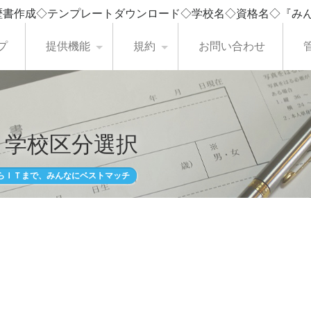
歴書作成◇テンプレートダウンロード◇学校名◇資格名◇『み
プ
提供機能
規約
お問い合わせ
・学校区分選択
らＩＴまで、みんなにベストマッチ