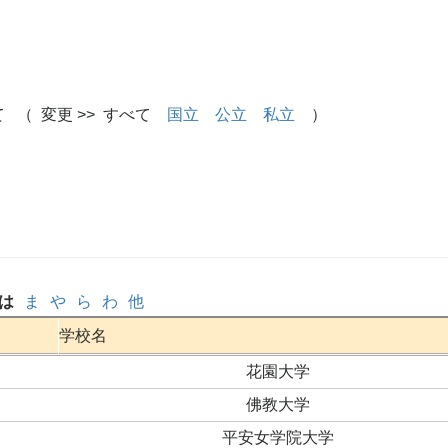
 （ 変更 >> すべて
国立
公立
私立
）
は
ま
や
ら
わ
他
学校名
花園大学
佛教大学
平安女学院大学