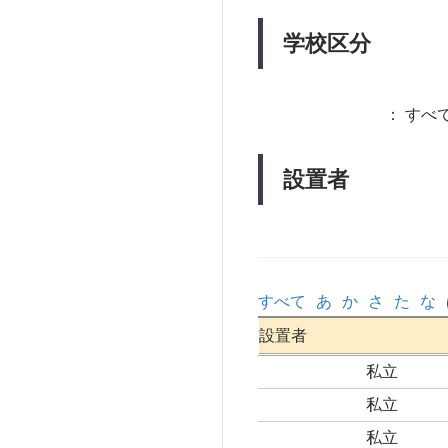
学校区分
：
すべて
設置者
すべて
あ
か
さ
た
な
設置者
私立
私立
私立