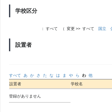
学校区分
：
すべて （ 変更 >> すべて
国立
設置者
すべて
あ
か
さ
た
な
は
ま
や
ら
わ
他
設置者
学校名
登録がありません