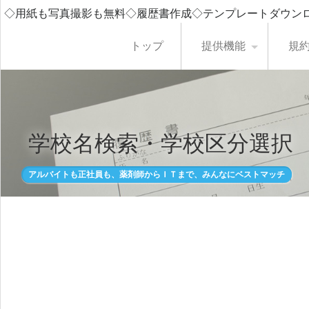
◇用紙も写真撮影も無料◇履歴書作成◇テンプレートダウン
トップ
提供機能
規
学校名検索・学校区分選択
アルバイトも正社員も、薬剤師からＩＴまで、みんなにベストマッチ