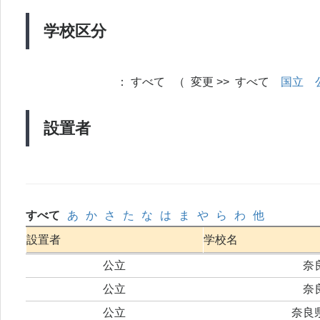
学校区分
：
すべて （ 変更 >> すべて
国立
設置者
すべて
あ
か
さ
た
な
は
ま
や
ら
わ
他
設置者
学校名
公立
奈
公立
奈
公立
奈良