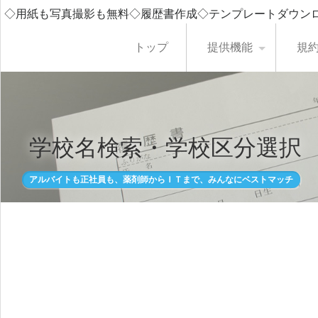
◇用紙も写真撮影も無料◇履歴書作成◇テンプレートダウン
トップ
提供機能
規
学校名検索・学校区分選択
アルバイトも正社員も、薬剤師からＩＴまで、みんなにベストマッチ