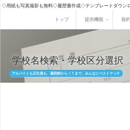
◇用紙も写真撮影も無料◇履歴書作成◇テンプレートダウン
トップ
提供機能
規
学校名検索・学校区分選択
アルバイトも正社員も、薬剤師からＩＴまで、みんなにベストマッチ