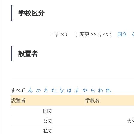
学校区分
：
すべて （ 変更 >> すべて
国立
設置者
すべて
あ
か
さ
た
な
は
ま
や
ら
わ
他
設置者
学校名
国立
公立
大
私立