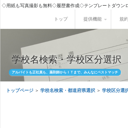
◇用紙も写真撮影も無料◇履歴書作成◇テンプレートダウン
トップ
提供機能
規
学校名検索・学校区分選択
アルバイトも正社員も、薬剤師からＩＴまで、みんなにベストマッチ
トップページ
＞
学校名検索・都道府県選択
＞
学校区分選