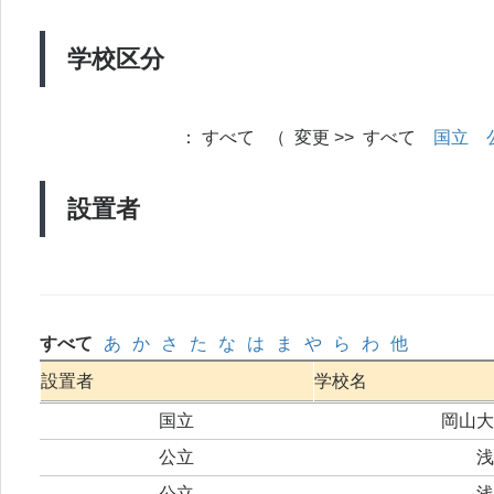
学校区分
：
すべて （ 変更 >> すべて
国立
設置者
すべて
あ
か
さ
た
な
は
ま
や
ら
わ
他
設置者
学校名
国立
岡山大
公立
浅
公立
浅