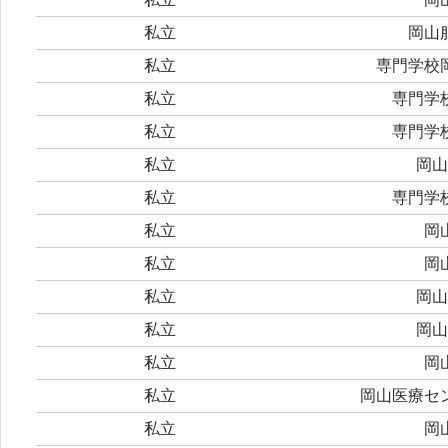
私立
岡山
私立
専門学校
私立
専門学
私立
専門学
私立
岡山
私立
専門学
私立
岡
私立
岡
私立
岡山
私立
岡山
私立
岡
私立
岡山医療セ
私立
岡