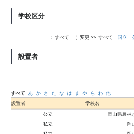
学校区分
：
すべて （ 変更 >> すべて
国立
設置者
すべて
あ
か
さ
た
な
は
ま
や
ら
わ
他
設置者
学校名
公立
岡山県農林
私立
岡
私立
岡