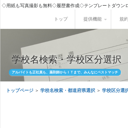
◇用紙も写真撮影も無料◇履歴書作成◇テンプレートダウン
トップ
提供機能
規
学校名検索・学校区分選択
アルバイトも正社員も、薬剤師からＩＴまで、みんなにベストマッチ
トップページ
＞
学校名検索・都道府県選択
＞
学校区分選