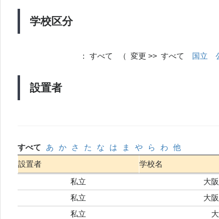
学校区分
：
すべて （ 変更 >> すべて
国立
設置者
すべて
あ
か
さ
た
な
は
ま
や
ら
わ
他
設置者
学校名
私立
大阪
私立
大阪
私立
大