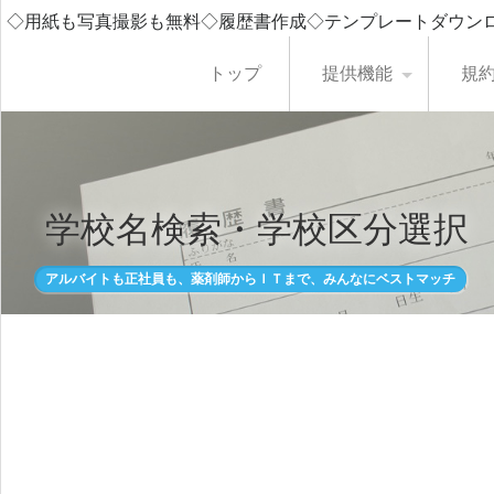
◇用紙も写真撮影も無料◇履歴書作成◇テンプレートダウン
トップ
提供機能
規
学校名検索・学校区分選択
アルバイトも正社員も、薬剤師からＩＴまで、みんなにベストマッチ