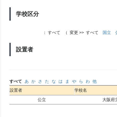
学校区分
：
すべて （ 変更 >> すべて
国立
設置者
すべて
あ
か
さ
た
な
は
ま
や
ら
わ
他
設置者
学校名
公立
大阪府