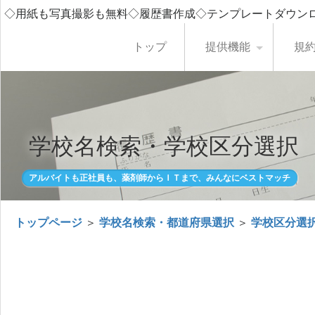
◇用紙も写真撮影も無料◇履歴書作成◇テンプレートダウン
トップ
提供機能
規
学校名検索・学校区分選択
アルバイトも正社員も、薬剤師からＩＴまで、みんなにベストマッチ
トップページ
＞
学校名検索・都道府県選択
＞
学校区分選