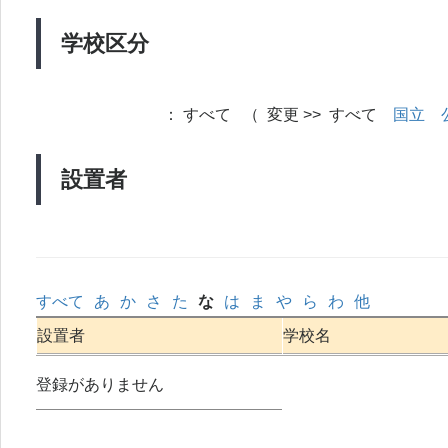
学校区分
：
すべて （ 変更 >> すべて
国立
設置者
すべて
あ
か
さ
た
な
は
ま
や
ら
わ
他
設置者
学校名
登録がありません