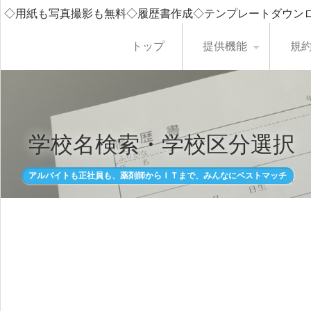
◇用紙も写真撮影も無料◇履歴書作成◇テンプレートダウン
トップ
提供機能
規
学校名検索・学校区分選択
アルバイトも正社員も、薬剤師からＩＴまで、みんなにベストマッチ