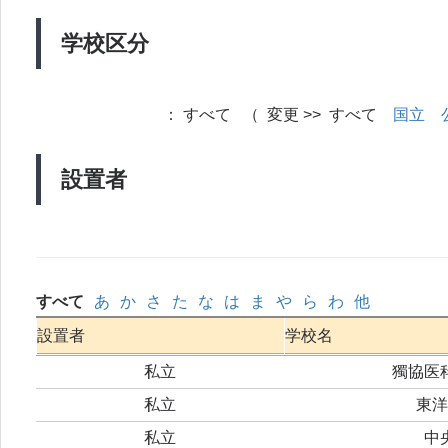
学校区分
：
すべて （ 変更 >> すべて
国立
設置者
すべて
あ
か
さ
た
な
は
ま
や
ら
わ
他
設置者
学校名
私立
獨協医
私立
東洋
私立
中