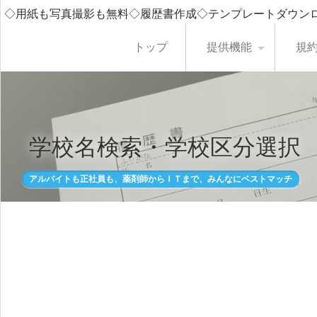
◇用紙も写真撮影も無料◇履歴書作成◇テンプレートダウン
トップ
提供機能
規
学校名検索・学校区分選択
アルバイトも正社員も、薬剤師からＩＴまで、みんなにベストマッチ