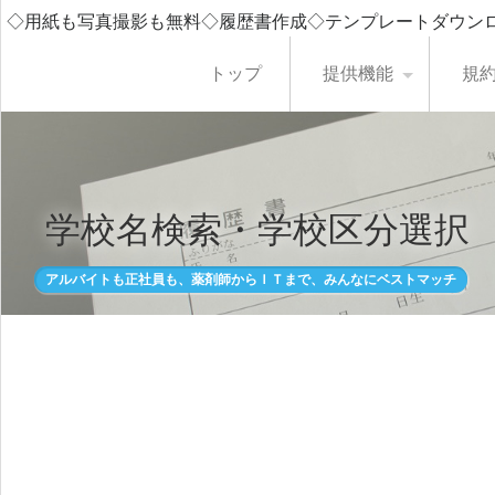
◇用紙も写真撮影も無料◇履歴書作成◇テンプレートダウン
トップ
提供機能
規
学校名検索・学校区分選択
アルバイトも正社員も、薬剤師からＩＴまで、みんなにベストマッチ