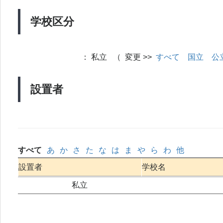
学校区分
：
私立 （ 変更 >>
すべて
国立
公
設置者
すべて
あ
か
さ
た
な
は
ま
や
ら
わ
他
設置者
学校名
私立