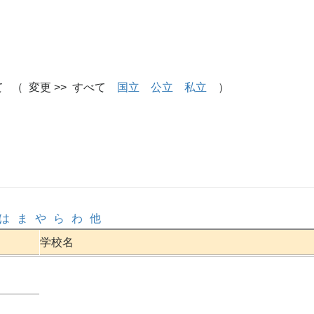
 （ 変更 >> すべて
国立
公立
私立
）
は
ま
や
ら
わ
他
学校名