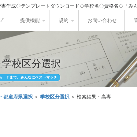
歴書作成◇テンプレートダウンロード◇学校名◇資格名◇『み
プ
提供機能
規約
お問い合わせ
・学校区分選択
らＩＴまで、みんなにベストマッチ
・都道府県選択
＞
学校区分選択
＞ 検索結果・高専