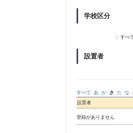
学校区分
：
すべて
設置者
すべて
あ
か
さ
た
な
設置者
登録がありません