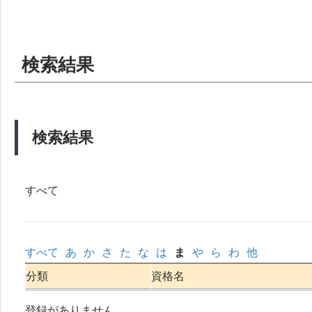
検索結果
検索結果
すべて
すべて
あ
か
さ
た
な
は
ま
や
ら
わ
他
分類
資格名
登録がありません