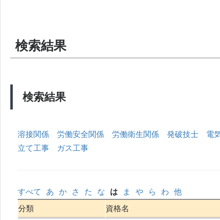
検索結果
検索結果
溶接関係
労働安全関係
労働衛生関係
発破技士
電
立て工事
ガス工事
すべて
あ
か
さ
た
な
は
ま
や
ら
わ
他
分類
資格名