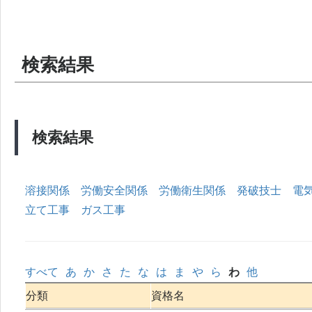
検索結果
検索結果
溶接関係
労働安全関係
労働衛生関係
発破技士
電
立て工事
ガス工事
すべて
あ
か
さ
た
な
は
ま
や
ら
わ
他
分類
資格名