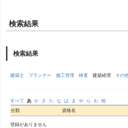
検索結果
検索結果
建築士
プランナー
施工管理
検査
建築経理
その
すべて
あ
か
さ
た
な
は
ま
や
ら
わ
他
分類
資格名
登録がありません