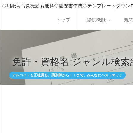
◇用紙も写真撮影も無料◇履歴書作成◇テンプレートダウン
トップ
提供機能
規
免許・資格名 ジャンル検索
アルバイトも正社員も、薬剤師からＩＴまで、みんなにベストマッチ