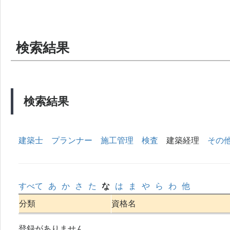
検索結果
検索結果
建築士
プランナー
施工管理
検査
建築経理
その
すべて
あ
か
さ
た
な
は
ま
や
ら
わ
他
分類
資格名
登録がありません