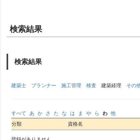
検索結果
検索結果
建築士
プランナー
施工管理
検査
建築経理
その
すべて
あ
か
さ
た
な
は
ま
や
ら
わ
他
分類
資格名
登録がありません