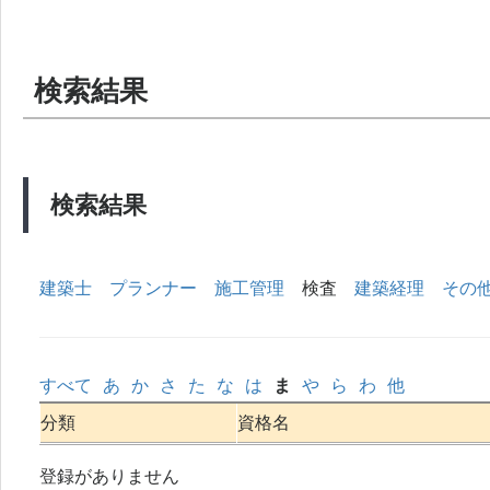
検索結果
検索結果
建築士
プランナー
施工管理
検査
建築経理
その
すべて
あ
か
さ
た
な
は
ま
や
ら
わ
他
分類
資格名
登録がありません