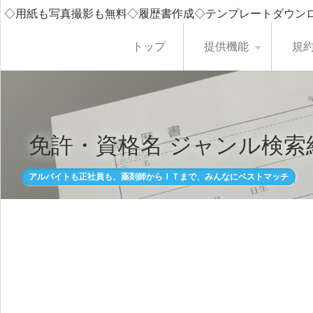
◇用紙も写真撮影も無料◇履歴書作成◇テンプレートダウン
トップ
提供機能
規
免許・資格名 ジャンル検索
アルバイトも正社員も、薬剤師からＩＴまで、みんなにベストマッチ