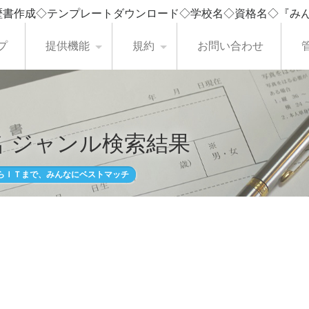
歴書作成◇テンプレートダウンロード◇学校名◇資格名◇『み
プ
提供機能
規約
お問い合わせ
 ジャンル検索結果
らＩＴまで、みんなにベストマッチ