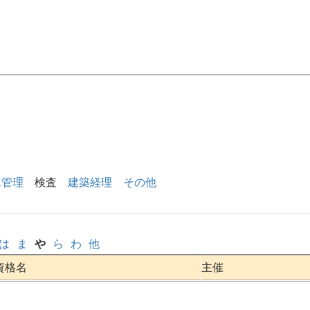
工管理
検査
建築経理
その他
は
ま
や
ら
わ
他
資格名
主催