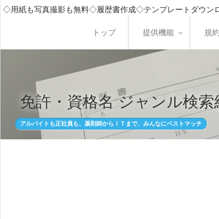
◇用紙も写真撮影も無料◇履歴書作成◇テンプレートダウン
トップ
提供機能
規
免許・資格名 ジャンル検索
アルバイトも正社員も、薬剤師からＩＴまで、みんなにベストマッチ