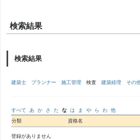
検索結果
検索結果
建築士
プランナー
施工管理
検査
建築経理
その
すべて
あ
か
さ
た
な
は
ま
や
ら
わ
他
分類
資格名
登録がありません