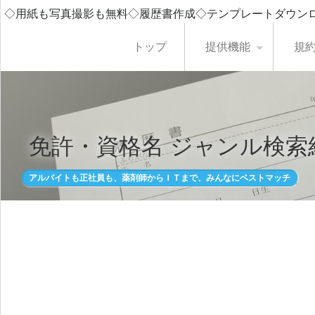
◇用紙も写真撮影も無料◇履歴書作成◇テンプレートダウン
トップ
提供機能
規
免許・資格名 ジャンル検索
アルバイトも正社員も、薬剤師からＩＴまで、みんなにベストマッチ