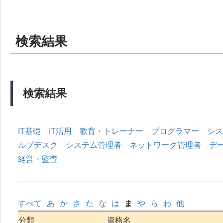
検索結果
検索結果
IT基礎
IT活用
教育・トレーナー
プログラマー
シス
ルプデスク
システム管理者
ネットワーク管理者
デ
経営・監査
すべて
あ
か
さ
た
な
は
ま
や
ら
わ
他
分類
資格名