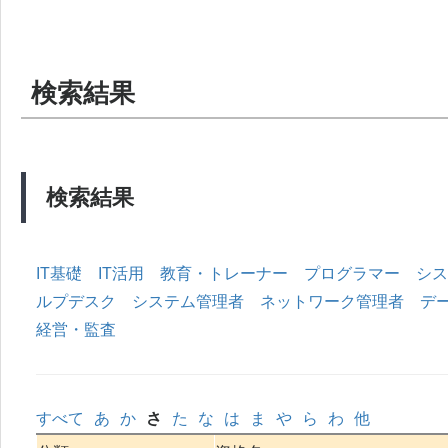
検索結果
検索結果
IT基礎
IT活用
教育・トレーナー
プログラマー
シス
ルプデスク
システム管理者
ネットワーク管理者
デ
経営・監査
すべて
あ
か
さ
た
な
は
ま
や
ら
わ
他