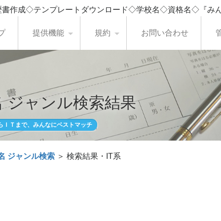
歴書作成◇テンプレートダウンロード◇学校名◇資格名◇『み
プ
提供機能
規約
お問い合わせ
 ジャンル検索結果
らＩＴまで、みんなにベストマッチ
名 ジャンル検索
＞ 検索結果・IT系