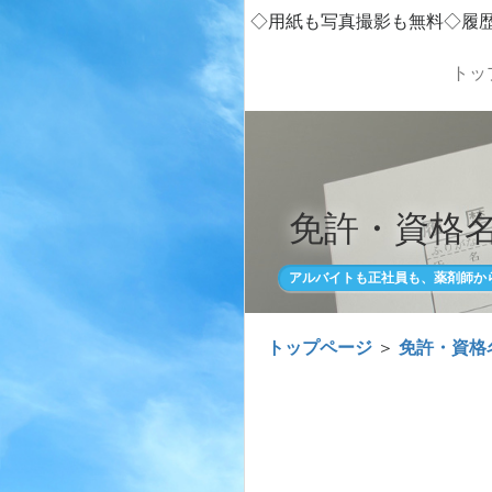
◇用紙も写真撮影も無料◇履
トッ
免許・資格名
アルバイトも正社員も、薬剤師か
トップページ
＞
免許・資格