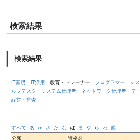
検索結果
検索結果
IT基礎
IT活用
教育・トレーナー
プログラマー
シス
ルプデスク
システム管理者
ネットワーク管理者
デ
経営・監査
すべて
あ
か
さ
た
な
は
ま
や
ら
わ
他
分類
資格名