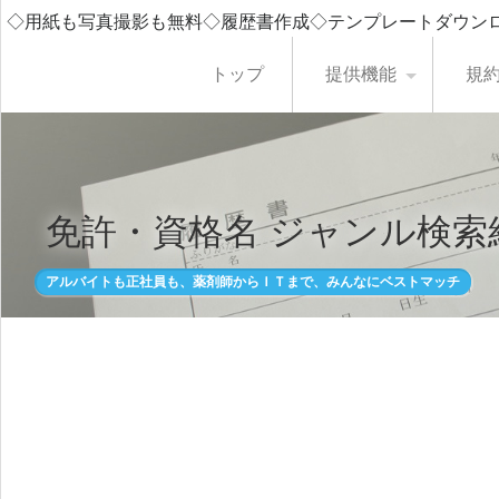
◇用紙も写真撮影も無料◇履歴書作成◇テンプレートダウン
トップ
提供機能
規
免許・資格名 ジャンル検索
アルバイトも正社員も、薬剤師からＩＴまで、みんなにベストマッチ