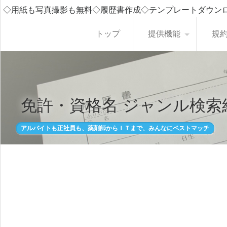
◇用紙も写真撮影も無料◇履歴書作成◇テンプレートダウン
トップ
提供機能
規
免許・資格名 ジャンル検索
アルバイトも正社員も、薬剤師からＩＴまで、みんなにベストマッチ