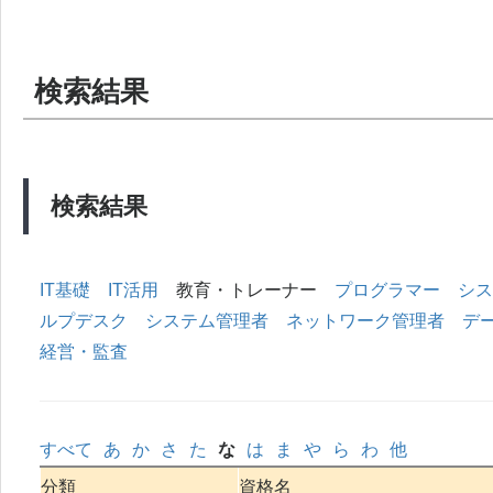
検索結果
検索結果
IT基礎
IT活用
教育・トレーナー
プログラマー
シス
ルプデスク
システム管理者
ネットワーク管理者
デ
経営・監査
すべて
あ
か
さ
た
な
は
ま
や
ら
わ
他
分類
資格名