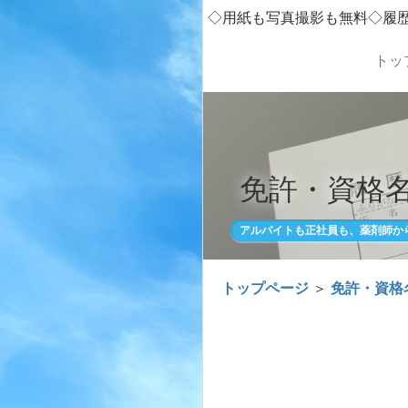
◇用紙も写真撮影も無料◇履
トッ
免許・資格名
アルバイトも正社員も、薬剤師か
トップページ
＞
免許・資格