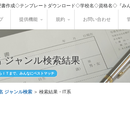
歴書作成◇テンプレートダウンロード◇学校名◇資格名◇『み
プ
提供機能
規約
お問い合わせ
 ジャンル検索結果
らＩＴまで、みんなにベストマッチ
名 ジャンル検索
＞ 検索結果・IT系