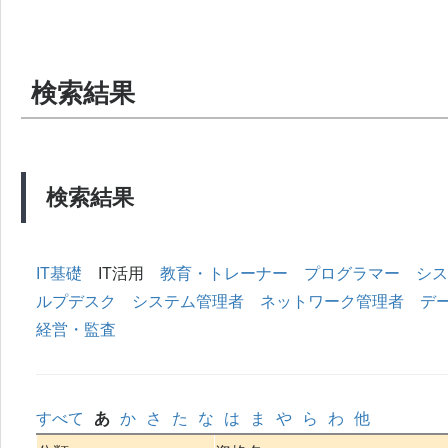
検索結果
検索結果
IT基礎
IT活用
教育・トレーナー
プログラマー
シス
ルプデスク
システム管理者
ネットワーク管理者
デ
経営・監査
すべて
あ
か
さ
た
な
は
ま
や
ら
わ
他