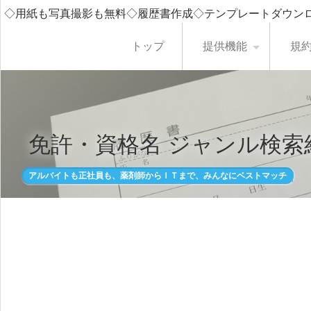
◇用紙も写真撮影も無料◇履歴書作成◇テンプレートダウン
トップ
提供機能
規
免許・資格名 ジャンル検索
アルバイトも正社員も、薬剤師からＩＴまで、みんなにベストマッチ