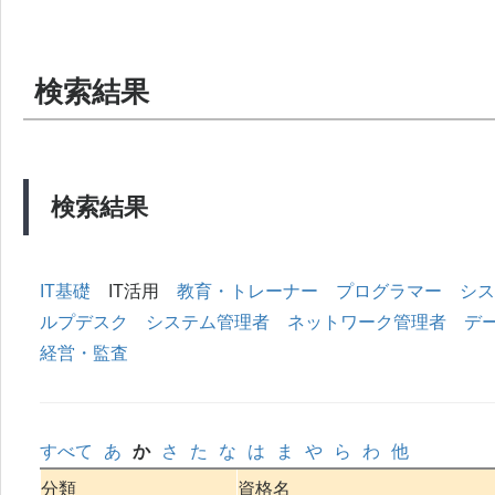
検索結果
検索結果
IT基礎
IT活用
教育・トレーナー
プログラマー
シス
ルプデスク
システム管理者
ネットワーク管理者
デ
経営・監査
すべて
あ
か
さ
た
な
は
ま
や
ら
わ
他
分類
資格名