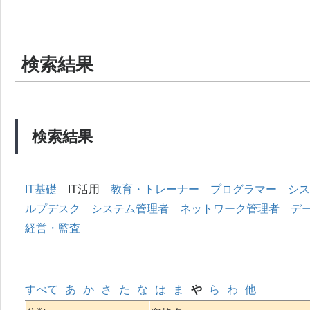
検索結果
検索結果
IT基礎
IT活用
教育・トレーナー
プログラマー
シス
ルプデスク
システム管理者
ネットワーク管理者
デ
経営・監査
すべて
あ
か
さ
た
な
は
ま
や
ら
わ
他