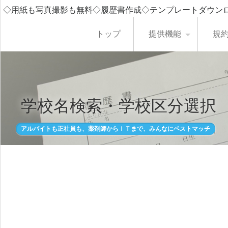
◇用紙も写真撮影も無料◇履歴書作成◇テンプレートダウン
トップ
提供機能
規
学校名検索・学校区分選択
アルバイトも正社員も、薬剤師からＩＴまで、みんなにベストマッチ