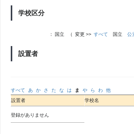
学校区分
：
国立 （ 変更 >>
すべて
国立
公
設置者
すべて
あ
か
さ
た
な
は
ま
や
ら
わ
他
設置者
学校名
登録がありません