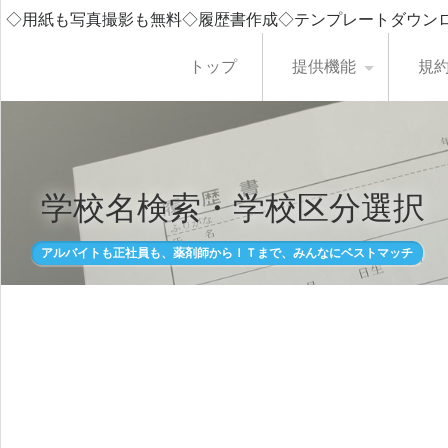
◇用紙も写真撮影も無料◇履歴書作成◇テンプレートダウン
トップ
提供機能
規
学校名検索・学校区分選択
アルバイトも正社員も、薬剤師からＩＴまで、みんなにベストマッチ