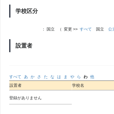
学校区分
：
国立 （ 変更 >>
すべて
国立
公
設置者
すべて
あ
か
さ
た
な
は
ま
や
ら
わ
他
設置者
学校名
登録がありません