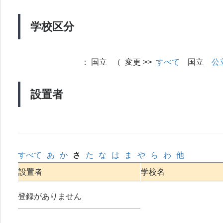
学校区分
：
国立 （ 変更 >>
すべて
国立
公
設置者
すべて
あ
か
さ
た
な
は
ま
や
ら
わ
他
設置者
学校名
登録がありません