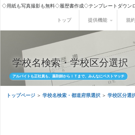
◇用紙も写真撮影も無料◇履歴書作成◇テンプレートダウン
トップ
提供機能
規
学校名検索・学校区分選択
アルバイトも正社員も、薬剤師からＩＴまで、みんなにベストマッチ
トップページ
＞
学校名検索・都道府県選択
＞
学校区分選