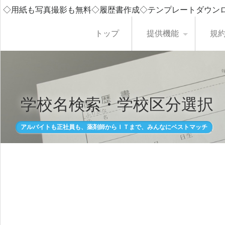
◇用紙も写真撮影も無料◇履歴書作成◇テンプレートダウン
トップ
提供機能
規
学校名検索・学校区分選択
アルバイトも正社員も、薬剤師からＩＴまで、みんなにベストマッチ