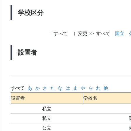
学校区分
：
すべて （ 変更 >> すべて
国立
設置者
すべて
あ
か
さ
た
な
は
ま
や
ら
わ
他
設置者
学校名
私立
私立
公立