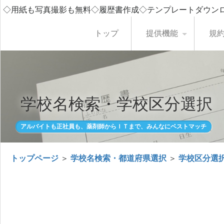
◇用紙も写真撮影も無料◇履歴書作成◇テンプレートダウン
トップ
提供機能
規
学校名検索・学校区分選択
アルバイトも正社員も、薬剤師からＩＴまで、みんなにベストマッチ
トップページ
＞
学校名検索・都道府県選択
＞
学校区分選