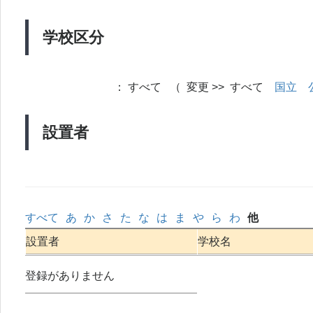
学校区分
：
すべて （ 変更 >> すべて
国立
設置者
すべて
あ
か
さ
た
な
は
ま
や
ら
わ
他
設置者
学校名
登録がありません