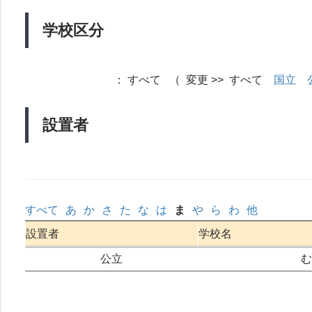
学校区分
：
すべて （ 変更 >> すべて
国立
設置者
すべて
あ
か
さ
た
な
は
ま
や
ら
わ
他
設置者
学校名
公立
む