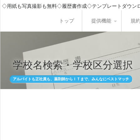
◇用紙も写真撮影も無料◇履歴書作成◇テンプレートダウン
トップ
提供機能
規
学校名検索・学校区分選択
アルバイトも正社員も、薬剤師からＩＴまで、みんなにベストマッチ