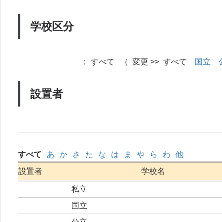
学校区分
：
すべて （ 変更 >> すべて
国立
設置者
すべて
あ
か
さ
た
な
は
ま
や
ら
わ
他
設置者
学校名
私立
国立
公立