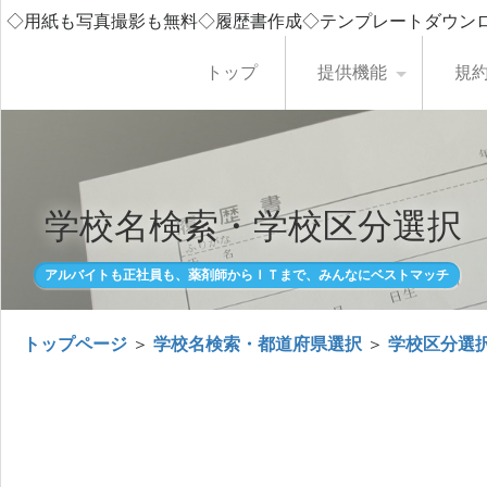
◇用紙も写真撮影も無料◇履歴書作成◇テンプレートダウン
トップ
提供機能
規
学校名検索・学校区分選択
アルバイトも正社員も、薬剤師からＩＴまで、みんなにベストマッチ
トップページ
＞
学校名検索・都道府県選択
＞
学校区分選