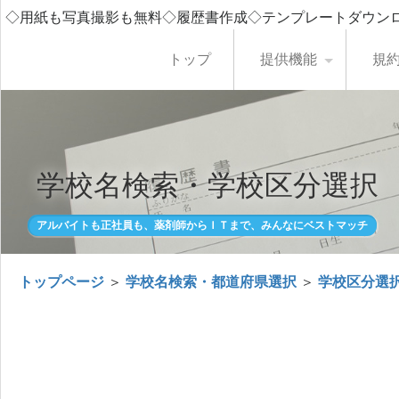
◇用紙も写真撮影も無料◇履歴書作成◇テンプレートダウン
トップ
提供機能
規
学校名検索・学校区分選択
アルバイトも正社員も、薬剤師からＩＴまで、みんなにベストマッチ
トップページ
＞
学校名検索・都道府県選択
＞
学校区分選