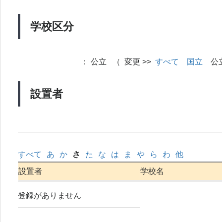
学校区分
：
公立 （ 変更 >>
すべて
国立
公
設置者
すべて
あ
か
さ
た
な
は
ま
や
ら
わ
他
設置者
学校名
登録がありません