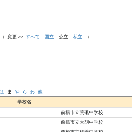
（ 変更 >>
すべて
国立
公立
私立
）
は
ま
や
ら
わ
他
学校名
前橋市立荒砥中学校
前橋市立大胡中学校
前橋市立桂萱中学校