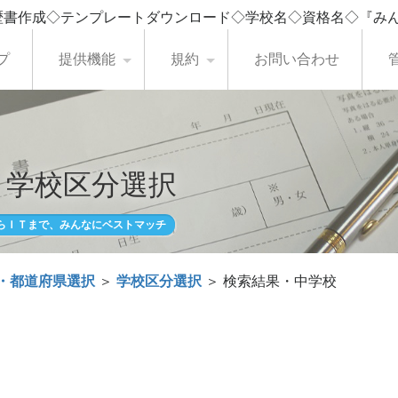
歴書作成◇テンプレートダウンロード◇学校名◇資格名◇『み
プ
提供機能
規約
お問い合わせ
・学校区分選択
らＩＴまで、みんなにベストマッチ
・都道府県選択
＞
学校区分選択
＞ 検索結果・中学校