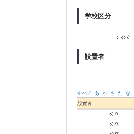
学校区分
：
公立 
設置者
すべて
あ
か
さ
た
な
設置者
公立
公立
公立