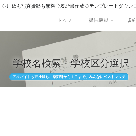
◇用紙も写真撮影も無料◇履歴書作成◇テンプレートダウン
トップ
提供機能
規
学校名検索・学校区分選択
アルバイトも正社員も、薬剤師からＩＴまで、みんなにベストマッチ