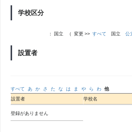
学校区分
：
国立 （ 変更 >>
すべて
国立
公
設置者
すべて
あ
か
さ
た
な
は
ま
や
ら
わ
他
設置者
学校名
登録がありません