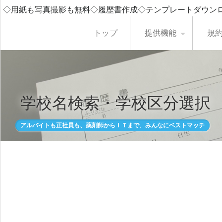
◇用紙も写真撮影も無料◇履歴書作成◇テンプレートダウン
トップ
提供機能
規
学校名検索・学校区分選択
アルバイトも正社員も、薬剤師からＩＴまで、みんなにベストマッチ