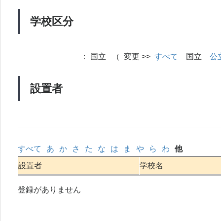
学校区分
：
国立 （ 変更 >>
すべて
国立
公
設置者
すべて
あ
か
さ
た
な
は
ま
や
ら
わ
他
設置者
学校名
登録がありません